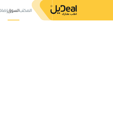
المكتب
السوق
إضاف
المكتب
الإعلانات
LANDS للإيجار
Unayzah
عدد النتائج:
4
إعلان
ترتيب حسب
موقعي
خريطة
الطلبات
الإعلانات
البحث
الكل
فلل
للبيع
3
Unayzah
RESIDENTIAL LAND للإيجار في Unayzah