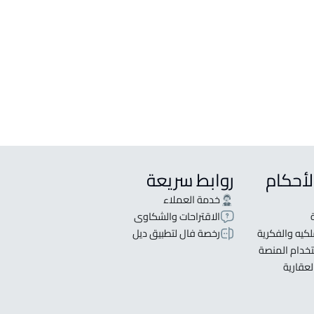
ع في Unayzah
جار في Unayzah
ة للبيع في Unayzah
لأحكام
روابط سريعة
خدمة العملاء
الاقتراحات والشكاوى
كيه والفكرية
رخصة فال لتطبيق ديل
خدام المنصة
لعقارية