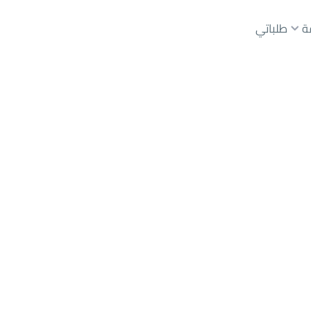
ة
طلباتي
عقارات الوسطاء
عقارات الملاك
ع
أراضي
للبيع
شقق
للبيع
شقق
للإيجار
دور
للبيع