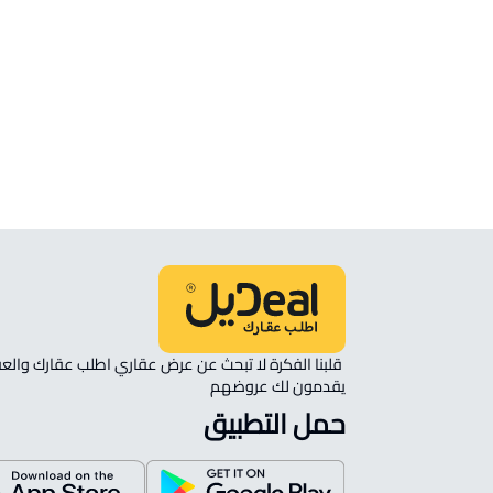
فيلا للبيع في Unayzah
فيلا للإيجار في Unayzah
دوبلكس للبيع في Unayzah
يقدمون لك عروضهم 
حمل التطبيق