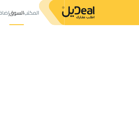
المكتب
السوق
إضاف
المكتب
الإعلانات
VILLAS-AND-PALACES للبيع
Uglat Asugour
عدد النتائج:
0
إعلان
ترتيب حسب
موقعي
خريطة
الطلبات
الإعلانات
البحث
الكل
فلل
للبيع
3
Uglat Asugour
VILLA 2 APARTMENTS للبيع في Uglat Asugour