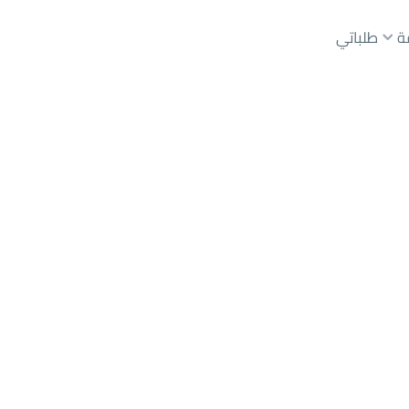
ة
طلباتي
عقارات الوسطاء
عقارات الملاك
ع
أراضي
للبيع
شقق
للبيع
شقق
للإيجار
دور
للبيع