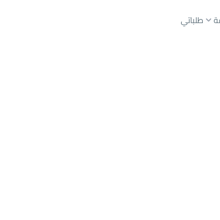
ة
طلباتي
عقارات الوسطاء
عقارات الملاك
ع
أراضي
للبيع
شقق
للبيع
شقق
للإيجار
دور
للبيع