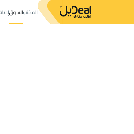
المكتب
السوق
إضاف
المكتب
الإعلانات
LANDS للبيع
Sabya
عدد النتائج:
0
إعلان
ترتيب حسب
موقعي
خريطة
الطلبات
الإعلانات
البحث
الكل
فلل
للبيع
3
Sabya
AGRICULTURAL LAND للبيع في Sabya