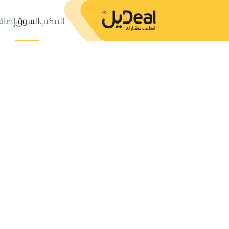
المكتب
السوق
إضاف
المكتب
الإعلانات
APARTMENTS-AND-ROOMS للإيجار
Al Khabra
عدد النتائج:
0
إعلان
ترتيب حسب
موقعي
خريطة
الطلبات
الإعلانات
البحث
الكل
فلل
للبيع
3
Riyad Al Khabra
STUDIO للإيجار في Riyad Al Khabra