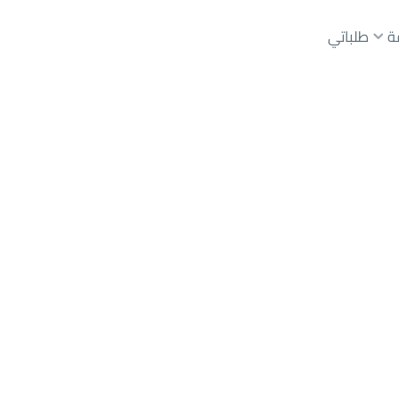
ة
طلباتي
Riyad 
عقارات الوسطاء
عقارات الملاك
ع
أراضي
للبيع
شقق
للبيع
شقق
للإيجار
دور
للبيع