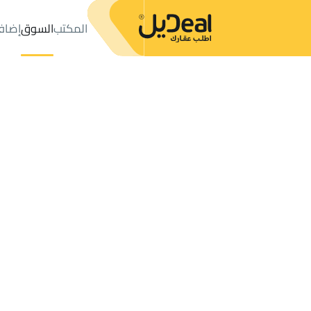
المكتب
السوق
إضاف
المكتب
الإعلانات
APARTMENTS-AND-ROOMS للبيع
ijal Almaa
عدد النتائج:
0
إعلان
ترتيب حسب
موقعي
خريطة
الطلبات
الإعلانات
البحث
الكل
فلل
للبيع
3
Rijal Almaa
APARTMENT للبيع في Rijal Almaa