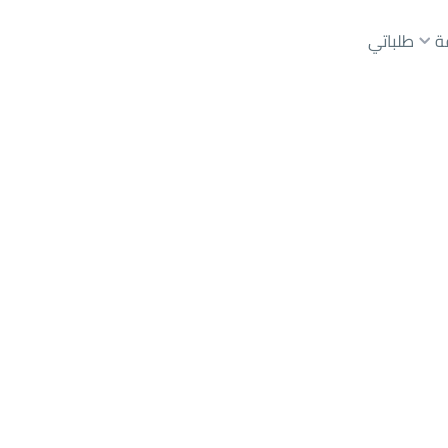
ة
طلباتي
R
عقارات الوسطاء
عقارات الملاك
ع
أراضي
للبيع
شقق
للبيع
شقق
للإيجار
دور
للبيع