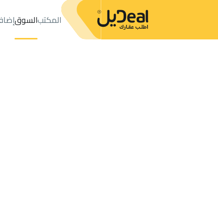
المكتب
السوق
إضاف
المكتب
الإعلانات
VILLAS-AND-PALACES للبيع
Qusaiba
عدد النتائج:
0
إعلان
ترتيب حسب
موقعي
خريطة
الطلبات
الإعلانات
البحث
الكل
فلل
للبيع
3
Qusaiba
VILLA APARTMENT للبيع في Qusaiba