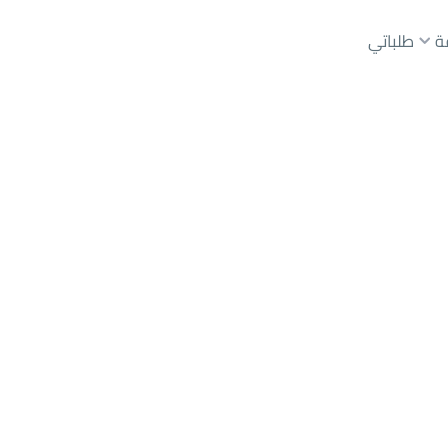
ة
طلباتي
عقارات الوسطاء
عقارات الملاك
ع
أراضي
للبيع
شقق
للبيع
شقق
للإيجار
دور
للبيع