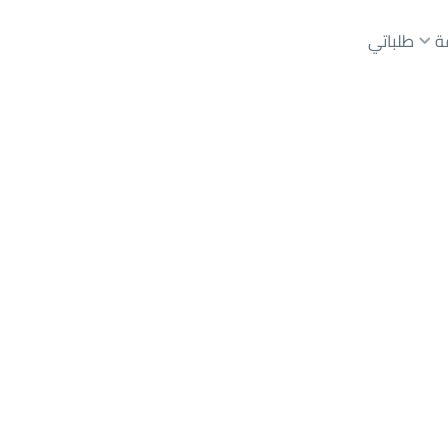
ة
طلباتي
عقارات الوسطاء
عقارات الملاك
ع
أراضي
للبيع
شقق
للبيع
شقق
للإيجار
دور
للبيع