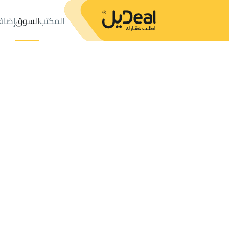
المكتب
السوق
إضاف
المكتب
الإعلانات
FLOOR للإيجار
Qaryat Al 'ulya
عدد النتائج:
0
إعلان
ترتيب حسب
موقعي
خريطة
الطلبات
الإعلانات
البحث
الكل
فلل
للبيع
3
Qaryat Al 'ulya
FLOOR AND APARTMENT للإيجار في Qaryat Al 'ulya