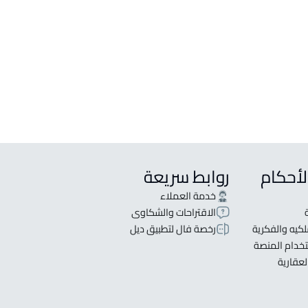
ع في Muhayil
جار في Muhayil
لأحكام
روابط سريعة
خدمة العملاء
الاقتراحات والشكاوى
كيه والفكرية
رخصة فال لتطبيق ديل
خدام المنصة
لعقارية