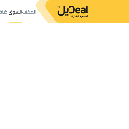
المكتب
السوق
إضاف
المكتب
الإعلانات
BUILDINGS-AND-TOWERS للإيجار
Muhayil
عدد النتائج:
3
إعلان
ترتيب حسب
موقعي
خريطة
الطلبات
الإعلانات
البحث
الكل
فلل
للبيع
3
Muhayil
BUILDING للإيجار في Muhayil