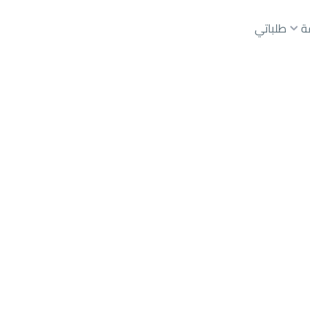
ة
طلباتي
عقارات الوسطاء
عقارات الملاك
ع
أراضي
للبيع
شقق
للبيع
شقق
للإيجار
دور
للبيع