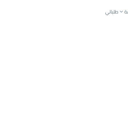
ة
طلباتي
Makkah Al 
عقارات الوسطاء
عقارات الملاك
ع
أراضي
للبيع
شقق
للبيع
شقق
للإيجار
دور
للبيع