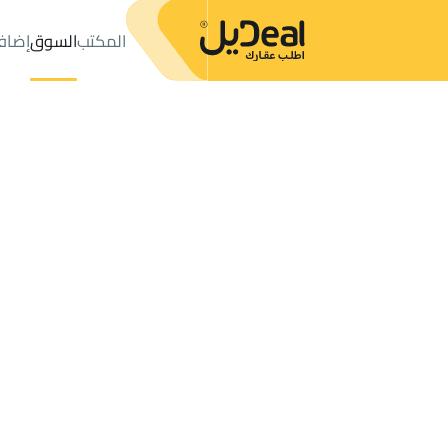
المكتب
السوق
إضاف
المكتب
الإعلانات
BUILDINGS-AND-TOWERS للإيجار
Mukarramah
عدد النتائج:
12
إعلان
ترتيب حسب
موقعي
خريطة
الطلبات
الإعلانات
البحث
الكل
فلل
للبيع
3
Makkah Al Mukarramah
RESIDENTIAL BUILDING للإيجار في Makkah Al Mukarramah