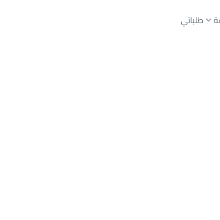
ة
طلباتي
عقارات الوسطاء
عقارات الملاك
ع
أراضي
للبيع
شقق
للبيع
شقق
للإيجار
دور
للبيع