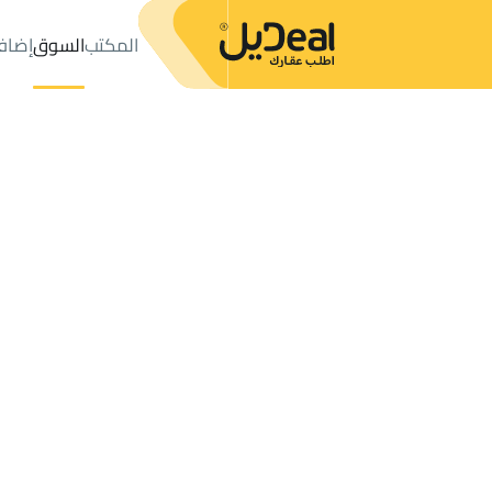
المكتب
السوق
إضاف
المكتب
الإعلانات
VILLAS-AND-PALACES للبيع
Jazan
عدد النتائج:
0
إعلان
ترتيب حسب
موقعي
خريطة
الطلبات
الإعلانات
البحث
الكل
فلل
للبيع
3
Jazan
VILLA 2 APARTMENTS للبيع في Jazan