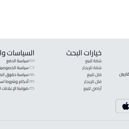
في Hawtat
دوبلكس للبيع في Hawtat Bani Tamim
amim
خيارات البحث
السياسات وا
شقة للبيع
سياسة الدفع
شقة للإيجار
سياسة الخصوصية
 قلبنا الفكرة لا تبحث عن عرض عقاري اطلب عقارك والعقاريين 
فلل للبيع
سياسة حقوق المل
فلل للإيجار
أحكام وشروط است
أراضي للبيع
ضوابط الإعلانات ا