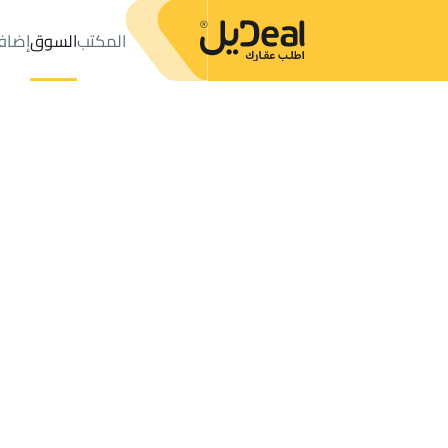
المكتب
السوق
إضاف
المكتب
الإعلانات
APARTMENTS-AND-ROOMS للبيع
ani Tamim
عدد النتائج:
0
إعلان
ترتيب حسب
موقعي
خريطة
الطلبات
الإعلانات
البحث
الكل
فلل
للبيع
3
Hawtat Bani Tamim
APARTMENT للبيع في Hawtat Bani Tamim