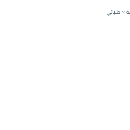
ة
طلباتي
Hawtat B
عقارات الوسطاء
عقارات الملاك
ع
أراضي
للبيع
شقق
للبيع
شقق
للإيجار
دور
للبيع