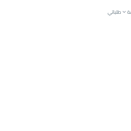
ة
طلباتي
عقارات الوسطاء
عقارات الملاك
ع
أراضي
للبيع
شقق
للبيع
شقق
للإيجار
دور
للبيع