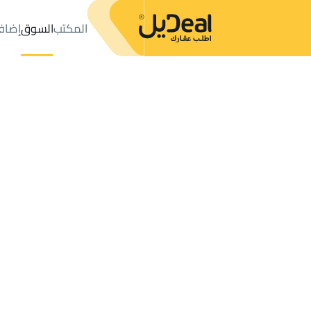
المكتب
السوق
إضاف
المكتب
الإعلانات
LANDS للبيع
Hafar Al Batin
عدد النتائج:
2
إعلان
ترتيب حسب
موقعي
خريطة
الطلبات
الإعلانات
البحث
الكل
فلل
للبيع
3
Hafar Al Batin
COMMERCIAL LAND للبيع في Hafar Al Batin