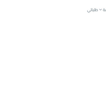
ة
طلباتي
عقارات الوسطاء
عقارات الملاك
ع
أراضي
للبيع
شقق
للبيع
شقق
للإيجار
دور
للبيع