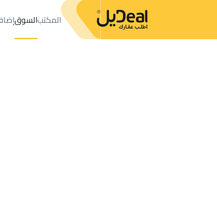
المكتب
السوق
إضاف
المكتب
الإعلانات
VILLAS-AND-PALACES للبيع
Dammam
عدد النتائج:
3
إعلان
ترتيب حسب
موقعي
خريطة
الطلبات
الإعلانات
البحث
الكل
فلل
للبيع
3
Dammam
VILLA 2 APARTMENTS للبيع في Dammam