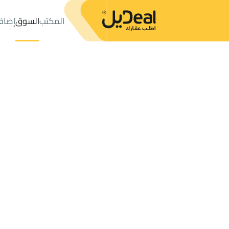
المكتب
السوق
إضاف
المكتب
الإعلانات
LANDS للبيع
Bishah
عدد النتائج:
20
إعلان
ترتيب حسب
موقعي
خريطة
الطلبات
الإعلانات
البحث
الكل
فلل
للبيع
3
Bishah
RESIDENTIAL LAND للبيع في Bishah