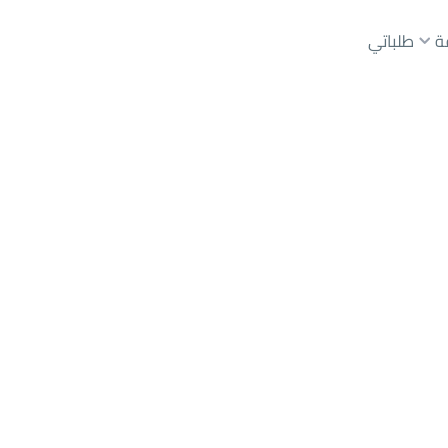
ة
طلباتي
عقارات الوسطاء
عقارات الملاك
ع
أراضي
للبيع
شقق
للبيع
شقق
للإيجار
دور
للبيع