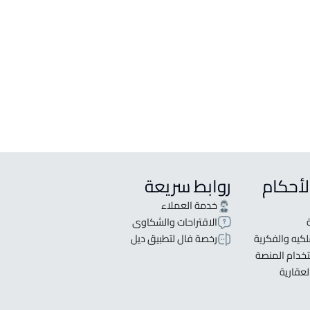
ع في Bishah
جار في Bishah
لأحكام
روابط سريعة
خدمة العملاء
الاقتراحات والشكاوى
كيه والفكرية
رخصة فال لتطبيق ديل
خدام المنصة
لعقارية