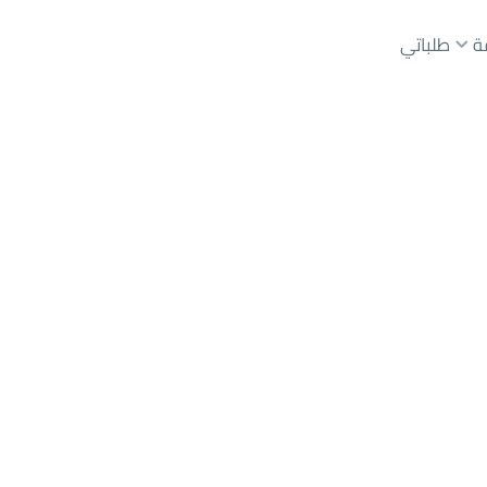
ة
طلباتي
عقارات الوسطاء
عقارات الملاك
ع
أراضي
للبيع
شقق
للبيع
شقق
للإيجار
دور
للبيع