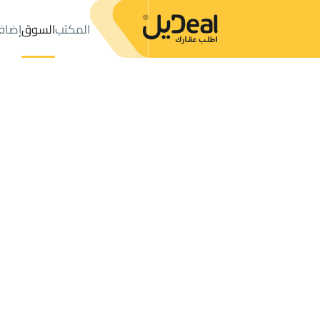
المكتب
السوق
إضاف
المكتب
الإعلانات
FARMS-AND-YARDS للبيع
Bir Ibn Hirmas
عدد النتائج:
1
إعلان
ترتيب حسب
موقعي
خريطة
الطلبات
الإعلانات
البحث
الكل
فلل
للبيع
3
Bir Ibn Hirmas
FARM للبيع في Bir Ibn Hirmas