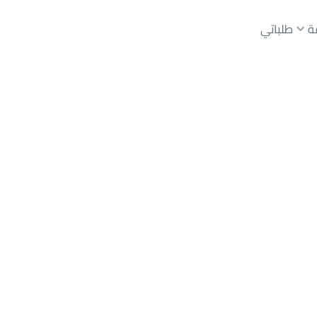
ة
طلباتي
عقارات الوسطاء
عقارات الملاك
ع
أراضي
للبيع
شقق
للبيع
شقق
للإيجار
دور
للبيع