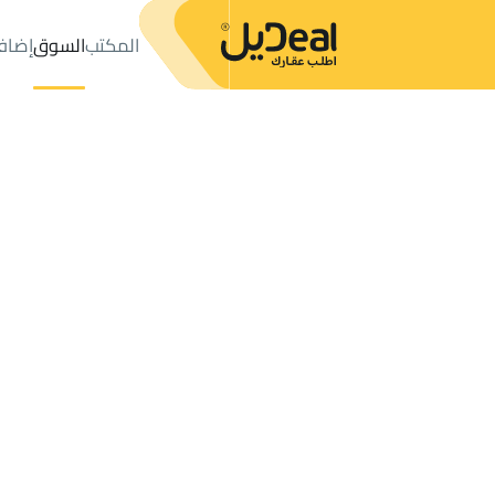
المكتب
السوق
إضاف
المكتب
الإعلانات
FLOOR للبيع
Al Quway'iyah
عدد النتائج:
0
إعلان
ترتيب حسب
موقعي
خريطة
الطلبات
الإعلانات
البحث
الكل
فلل
للبيع
3
Al Quway'iyah
FLOOR AND APARTMENT للبيع في Al Quway'iyah