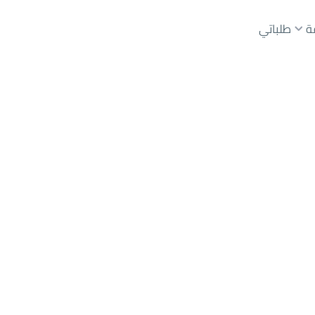
ة
طلباتي
عقارات الوسطاء
عقارات الملاك
ع
أراضي
للبيع
شقق
للبيع
شقق
للإيجار
دور
للبيع