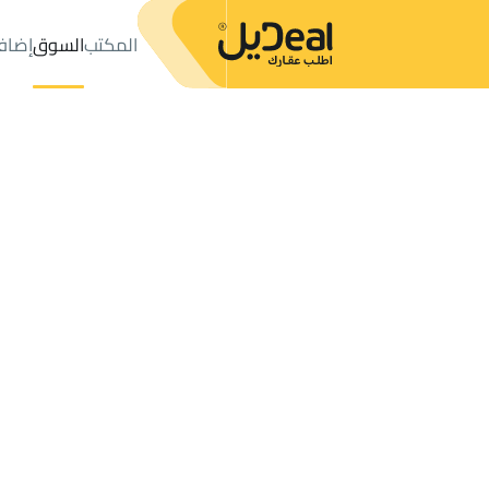
المكتب
السوق
إضاف
المكتب
الإعلانات
LANDS للبيع
Al Khobar
عدد النتائج:
369
إعلان
ترتيب حسب
موقعي
خريطة
الطلبات
الإعلانات
البحث
الكل
فلل
للبيع
3
Al Khobar
RESIDENTIAL LAND للبيع في Al Khobar