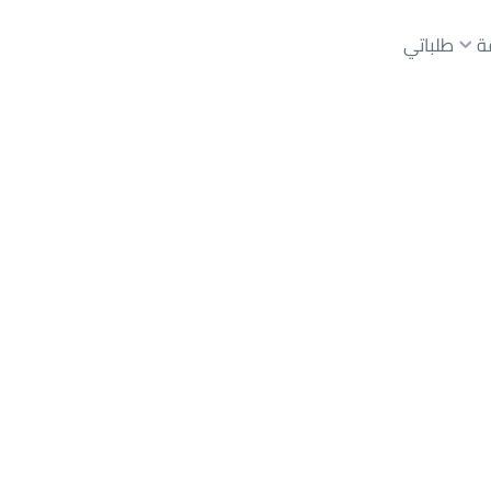
ة
طلباتي
عقارات الوسطاء
عقارات الملاك
ع
أراضي
للبيع
شقق
للبيع
شقق
للإيجار
دور
للبيع