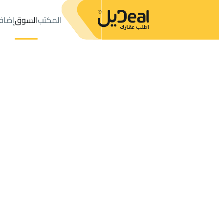
المكتب
السوق
إضاف
المكتب
الإعلانات
LANDS للبيع
Al Bandariyah
عدد النتائج:
3
إعلان
ترتيب حسب
موقعي
خريطة
الطلبات
الإعلانات
البحث
الكل
فلل
للبيع
3
Al Bandariyah
RESIDENTIAL LAND للبيع في Al Bandariyah