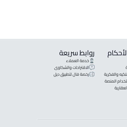
روشة للإيجار في Al Ahsa
بلكس للبيع في Al Ahsa
لأحكام
روابط سريعة
خدمة العملاء
الاقتراحات والشكاوى
كيه والفكرية
رخصة فال لتطبيق ديل
خدام المنصة
لعقارية