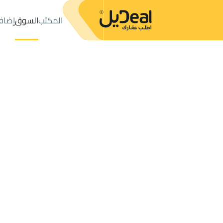
المكتب
السوق
إضاف
المكتب
الإعلانات
FLOOR للبيع
Al Ahsa
عدد النتائج:
2
إعلان
ترتيب حسب
موقعي
خريطة
الطلبات
الإعلانات
البحث
الكل
فلل
للبيع
3
Al Ahsa
FLOOR للبيع في Al Ahsa