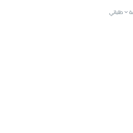
ة
طلباتي
عقارات الوسطاء
عقارات الملاك
ع
أراضي
للبيع
شقق
للبيع
شقق
للإيجار
دور
للبيع