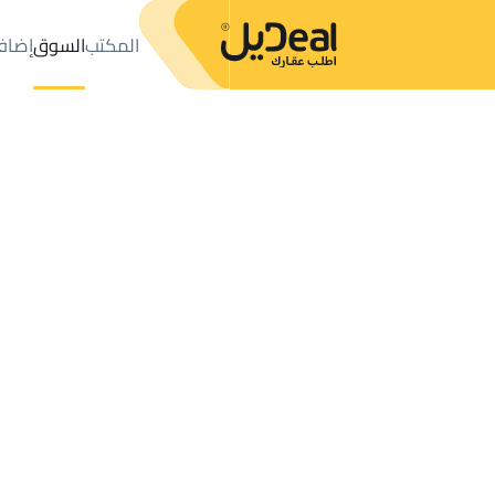
المكتب
السوق
إضاف
المكتب
الإعلانات
APARTMENTS-AND-ROOMS للإيجار
Rifaydah
عدد النتائج:
2
إعلان
ترتيب حسب
موقعي
خريطة
الطلبات
الإعلانات
البحث
الكل
فلل
للبيع
3
Ahad Rifaydah
ROOM للإيجار في Ahad Rifaydah