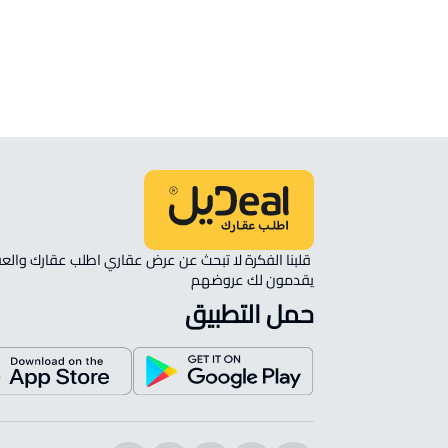
غرفة للإيجار في Ahad Rifaydah
شقة مفروشة للإيجار في Ahad Rifaydah
يقدمون لك عروضهم 
حمل التطبيق