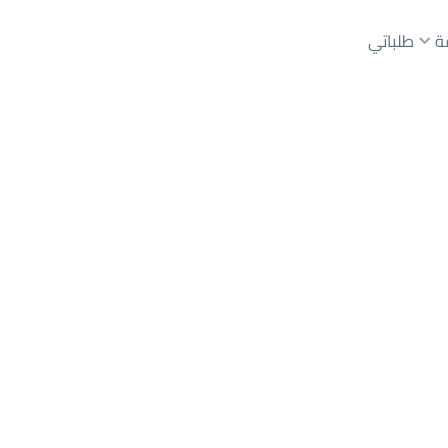
ة
طلباتي
Ahad 
عقارات الوسطاء
عقارات الملاك
ع
أراضي
للبيع
شقق
للبيع
شقق
للإيجار
دور
للبيع