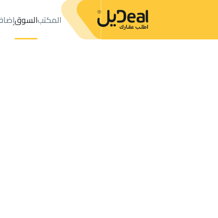
المكتب
السوق
إضاف
المكتب
الإعلانات
FLOOR للإيجار
Afif
عدد النتائج:
0
إعلان
ترتيب حسب
موقعي
خريطة
الطلبات
الإعلانات
البحث
الكل
فلل
للبيع
3
Afif
FLOOR للإيجار في Afif