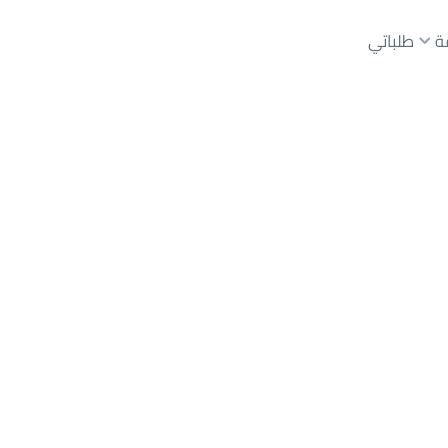
ة
طلباتي
عقارات الوسطاء
عقارات الملاك
ع
أراضي
للبيع
شقق
للبيع
شقق
للإيجار
دور
للبيع