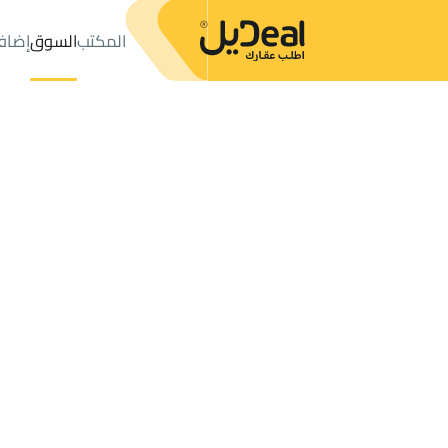
المكتب
السوق
إضاف
المكتب
الإعلانات
BUILDINGS-AND-TOWERS للبيع
Ad Darb
عدد النتائج:
1
إعلان
ترتيب حسب
موقعي
خريطة
الطلبات
الإعلانات
البحث
الكل
فلل
للبيع
3
Ad Darb
BUILDING للبيع في Ad Darb