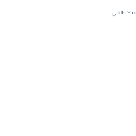
ة
طلباتي
عقارات الوسطاء
عقارات الملاك
ع
أراضي
للبيع
شقق
للبيع
شقق
للإيجار
دور
للبيع