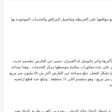
 الرياض مع مواقعها على الخريطة وتفاصيل المرافق والخدمات الموجودة بها
كبرها واخر ماتوصل له العمران ،يتميز حي العارض بتقسيم حديث
 على عدة مجاورات سكنية يتوسطها مركز للخدمات ، وهذا يساعد
على تلبية الاحتياجات والخدمات ويسهل الوصول لها بشكل افضل، تبلغ مساحة حي العارض اكثر من 66 مليون متر مربع
، ولكن تبلغ المساحة المطورة منه حوالي 34 مليون متر مربع ، وهو منقسم اللى 31 مخطط ، وتبلغ عدد قطع اراضيه
 لمطار الملك خالد الدولي ، يحده من الغرب طريق الملك فهد