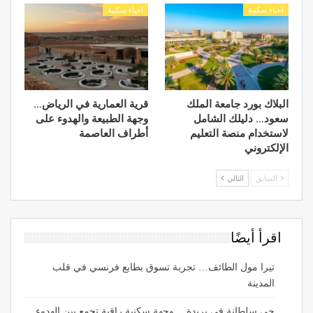
احياء سكنية
احياء سكنية
البلاك بورد جامعة الملك
قرية العمارية في الرياض…
سعود… دليلك الشامل
وجهة الطبيعة والهدوء على
لاستخدام منصة التعليم
أطراف العاصمة
الإلكتروني
السابق
التالي
اقرأ أيضًا
تيرا مول الطائف… تجربة تسوق بطابع فرنسي في قلب
المدينة
حي سلطانة في بريدة… وجهة سكنية راقية تجمع بين الهدوء