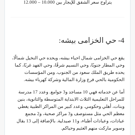
يتراوح سعر الشقق للإيجار بين 10.000 – 12.000
4- حي الخزامى بيشه:
يقع حي الخزامى شمال احياء بيشه، ويحده حي النخيل شمالًا،
وحي المطار جنوبًا، وحي النسيم شرقًا، وحي الفهد غربًا، كما
يحده طريق الملك سعود من الجنوب. ومن المؤسسات
الحكومية بالحي فرع وزارة المالية وشركة كهرباء بيشه.
أما عن خدماته فهي 10 مساجد و3 جوامع. وعدد 17 مدرسة
للمراحل التعليمية الثلاث الابتداية المتوسطة والثانوية، بنين
وبنات، أهلي وحكومي. وعدد كبير من المراكز الطبية يغطي
معظم الحي مثل مستوصف و3 مراكز صحية، و2 مجمع
عيادات، وعيادات أطباء، و11 صيدلية. بالإضافة إلى 13 بقال
وسوبر ماركت منهم العثيم وحياكم.