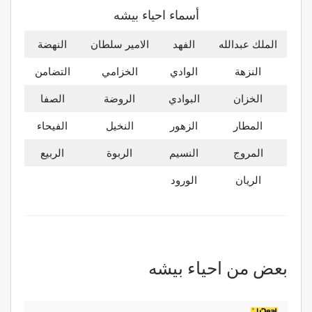
أسماء احياء بيشه
الملك عبدالله
الفهد
الامير سلطان
النهضة
النزهة
الوادي
الخزامي
التضامن
الخزان
البوادي
الروضة
الصفا
المطار
الزهور
النخيل
الفيحاء
المروج
النسيم
الربوة
الربيع
الريان
الورود
بعض من احياء بيشه