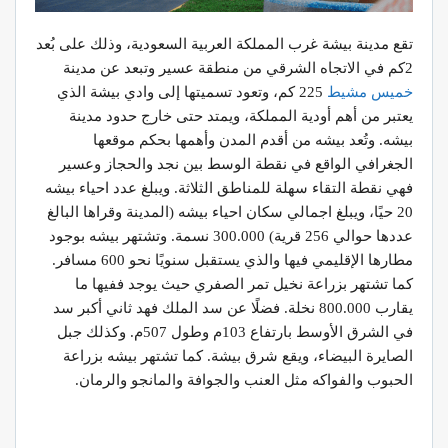
تقع مدينة بيشة غرب المملكة العربية السعودية، وذلك على بُعد
2كم في الاتجاه الشرقي من منطقة عسير وتبعد عن مدينة
خميس مشيط
225 كم، وتعود تسميتها إلى وادي بيشة الذي
يعتبر من أهم أودية المملكة، ويمتد حتى خارج حدود مدينة
بيشه. وتُعد بيشه من أقدم المدن وأهمها بحكم موقعها
الجغرافي الواقع في نقطة الوسط بين نجد والحجاز وعسير
فهي نقطة التقاء سهلة للمناطق الثلاثة. ويبلغ عدد احياء بيشه
20 حيًا، ويبلغ اجمالي سكان احياء بيشه (المدينة وقراها البالغ
عددها حوالي 256 قرية) 300.000 نسمة. وتشتهر بيشه بوجود
مطارها الإقليمي فيها والذي يستقبل سنويًا نحو 600 مسافر.
كما تشتهر بزراعة نخيل تمر الصفري حيث يوجد ففيها ما
يقارب 800.000 نخلة. فضلًا عن سد الملك فهد ثاني أكبر سد
في الشرق الأوسط بارتفاع 103م وطول 507م. وكذلك جبل
الصايرة البيضاء، ويقع شرق بيشة. كما تشتهر بيشه بزراعة
الحبوب والفواكه مثل العنب والجوافة والمانجو والرمان.