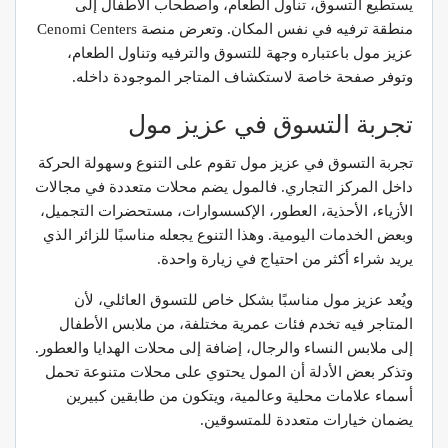
يستطيع التسوق، تناول الطعام، واصطحاب الأطفال إلى
منطقة ترفيه في نفس المكان. وتعرض منصة Cenomi Centers
عزيز مول باعتباره وجهة للتسوق والترفيه وتناول الطعام،
وتوفر صفحة خاصة لاستكشاف المتاجر الموجودة داخله.
تجربة التسوق في عزيز مول
تجربة التسوق في عزيز مول تقوم على التنوع وسهولة الحركة
داخل المركز التجاري. فالمول يضم محلات متعددة في مجالات
الأزياء، الأحذية، العطور، الإكسسوارات، مستحضرات التجميل،
وبعض الخدمات اليومية. وهذا التنوع يجعله مناسبًا للزائر الذي
يريد شراء أكثر من احتياج في زيارة واحدة.
ويُعد عزيز مول مناسبًا بشكل خاص للتسوق العائلي، لأن
المتاجر فيه تخدم فئات عمرية مختلفة، من ملابس الأطفال
إلى ملابس النساء والرجال، إضافة إلى محلات الهدايا والعطور.
وتذكر بعض الأدلة أن المول يحتوي على محلات متنوعة تحمل
أسماء علامات محلية وعالمية، ويتكون من طابقين كبيرين
يضمان خيارات متعددة للمتسوقين.