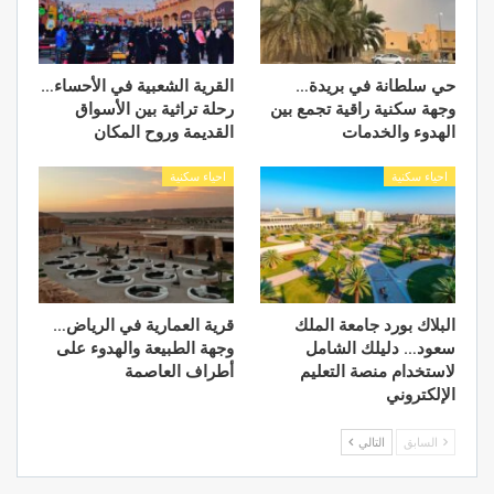
حي سلطانة في بريدة…
القرية الشعبية في الأحساء…
وجهة سكنية راقية تجمع بين
رحلة تراثية بين الأسواق
الهدوء والخدمات
القديمة وروح المكان
احياء سكنية
احياء سكنية
البلاك بورد جامعة الملك
قرية العمارية في الرياض…
سعود… دليلك الشامل
وجهة الطبيعة والهدوء على
لاستخدام منصة التعليم
أطراف العاصمة
الإلكتروني
السابق
التالي