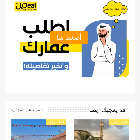
أضغط هنا
قد يعجبك ايضا
المزيد عن المؤلف
احياء سكنية
احياء سكنية