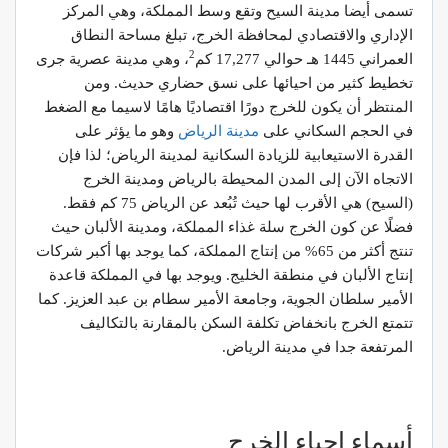
تسمى أيضا مدينة السيح وتقع وسط المملكة، وهي المركز
الإداري والاقتصادي لمحافظة الخرج، تبلغ مساحة النطاق
2
العمراني 1445 هـ حوالي 17,277 كم
، وهي مدينة عصرية جرى
تخطيط كثير من احيائها على نسق حضاري حديث. ومن
المنتظر أن يكون للخرج دورًا اقتصاديًا هامًا لاسيما مع الضغط
في الحجم السكاني على
مدينة الرياض
وهو ما يؤثر على
القدرة الاستيعابية للزيادة السكانية لمدينة الرياض؛ لذا فإن
الاتجاه الآن إلى المدن المحيطة بالرياض ومدينة الخرج
(السيح) هي الأقرب لها حيث تُبُعد عن الرياض 75 كم فقط.
فضلًا عن كون الخرج سلة غذاء المملكة، ومدينة الألبان حيث
تنتج أكثر من 65% من إنتاج المملكة، كما يوجد بها أكبر شركات
إنتاج الألبان في منطقة الخليج. ويوجد بها في المملكة قاعدة
الأمير سلطان الجوية، وجامعة الأمير سطام بن عبد العزيز. كما
تتمتع الخرج بانخفاض تكلفة السكن بالمقارنة بالتكاليف
المرتفعة جدا في مدينة الرياض.
أسماء احياء الخرج