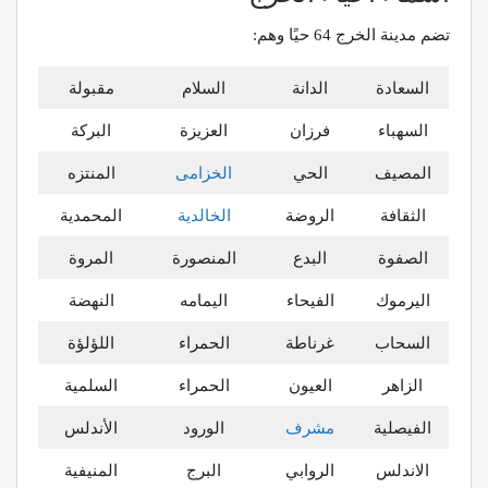
تضم مدينة الخرج 64 حيًا وهم:
السعادة
الدانة
السلام
مقبولة
السهباء
فرزان
العزيزة
البركة
المصيف
الحي
الخزامى
المنتزه
الثقافة
الروضة
الخالدية
المحمدية
الصفوة
البدع
المنصورة
المروة
اليرموك
الفيحاء
اليمامه
النهضة
السحاب
غرناطة
الحمراء
اللؤلؤة
الزاهر
العيون
الحمراء
السلمية
الفيصلية
مشرف
الورود
الأندلس
الاندلس
الروابي
البرج
المنيفية