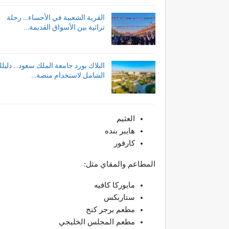
القرية الشعبية في الأحساء… رحلة
تراثية بين الأسواق القديمة…
البلاك بورد جامعة الملك سعود… دليل
الشامل لاستخدام منصة…
العثيم
هايبر بنده
كارفور
المطاعم والمقاي مثل:
مايوركا كافيه
ستاربكس
مطعم برجر كنج
مطعم المجلس الخليجي