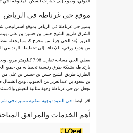
الدولي، وصولاً إلى خيارات السكن المتنوعة التي تل
موقع حي غرناطة في الرياض
يتميز حي غرناطة في الرياض بموقع استراتيجي ش
الشرق طريق الشيخ حسن بن حسين بن علي، بينما يم
العزيز. يُعد الحي جزءً
من هدوء ورقي، بالإضافة إلى تخطيطه الهندسي ال
يغطي الحي مساحة تقارب 8
بارتباطه بشبكة طرق رئيسية تحيط به من جميع ال
الطرق: طريق الشيخ حسن بن حسين بن علي من الش
بن سعود بن عبدالعزيز من الجنوب، ومن الشمال طر
تجعل من حي غرناطة وجهة مثالية للعيش والاستثما
اقرا ايضا:
حي
الندوة
:
وجهة
سكنية
متميزة
في
شرق
أهم الخدمات والمرافق المتاح