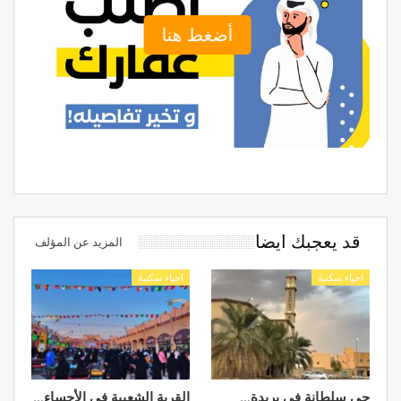
أضغط هنا
قد يعجبك ايضا
المزيد عن المؤلف
احياء سكنية
احياء سكنية
حي سلطانة في بريدة…
القرية الشعبية في الأحساء…