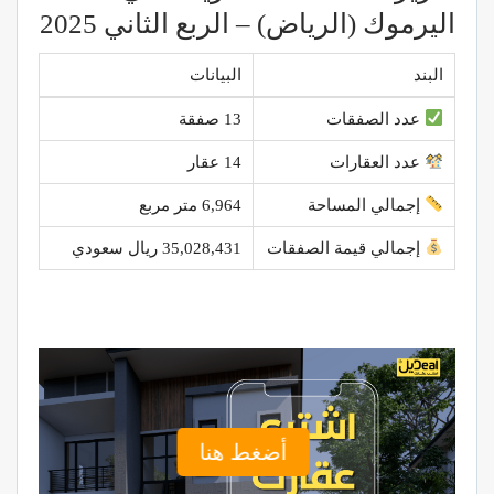
اليرموك (الرياض) – الربع الثاني 2025
البند
البيانات
عدد الصفقات
13 صفقة
عدد العقارات
14 عقار
إجمالي المساحة
6,964 متر مربع
إجمالي قيمة الصفقات
35,028,431 ريال سعودي
أضغط هنا