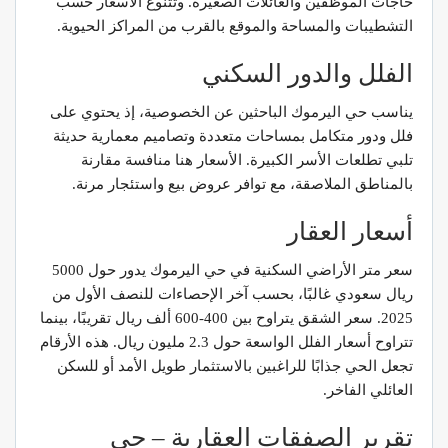
حاجات الموظفين والعائلات الصغيرة. وتتنوع الأسعار حسب
التشطيبات والمساحة والموقع بالقرب من المراكز الحيوية.
الفلل والدور السكني
يناسب حي اليرموك الباحثين عن الخصوصية، إذ يحتوي على
فلل ودور متكامل بمساحات متعددة وتصاميم معمارية حديثة
تلبي تطلعات الأسر الكبيرة. الأسعار هنا منافسة مقارنة
بالمناطق الملاصقة، مع توافر عروض بيع واستئجار مرنة.
أسعار العقار
سعر متر الأراضي السكنية في حي اليرموك يدور حول 5000
ريال سعودي غالبًا، بحسب آخر الإحصاءات للنصف الأول من
2025. سعر الشقق يتراوح بين 400-600 ألف ريال تقريبًا، بينما
تتراوح أسعار الفلل الواسعة حول 2.3 مليون ريال. هذه الأرقام
تجعل الحي جذابًا للراغبين بالاستثمار طويل الأمد أو للسكن
العائلي الفاخر.
تقرير الصفقات العقارية – حي