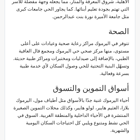
الأهلية، شروق المعرفة والمنار، مما يجعله وجهة مفضلة للأسر
التي تهتم بجودة تعليم أبنائها. كما يجاور الحي جامعات كبرى
مثل جامعة الأميرة نورة بنت عبدالرحمن.
الصحة
تتوفر في اليرموك مراكز رعاية صحية وعيادات على أعلى
مستوى، منها مركز صحي حي اليرموك ومجمع فال العافية
الطبي، بالإضافة إلى صيدليات ومختبرات ومراكز طبية حديثة.
وتسهّل البنية التحتية للحي وصول السكان لأي خدمة طبية
بسرعة وفعالية.
أسواق التموين والتسوق
أحياء اليرموك غنية جدًا بالأسواق مثل أطياف مول، اليرموك
بلازا، العثيم هايبر، لولو هايبر، وكذلك محلات التموين الصغيرة
المنتشرة في الأحياء الداخلية والمنطقة الغربية. السوق في
الحي نشط ومتنوع ويلبي كل احتياجات السكان اليومية
والشهرية.