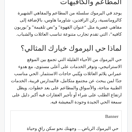
المطاعم والكافيهات
يوجد في اليرموك سلسلة من المطاعم والمقاهي الشهيرة
كالرومانسية، ركن الرافدين، شاورما هاوس، بالإضافة إلى
مقاهي عصرية مثل “عنوان القهوة” و”نص تلقيمة” و”بوربون
كافيه”، التي تقدم تجارب متنوعة تناسب العائلات والشباب.
لماذا حي اليرموك خيارك المثالي؟
حي اليرموك من الأحياء القليلة التي تجمع بين الموقع
الاستراتيجي، وتوفر الخدمات على أعلى مستوى، مع هدوء
عمراني يلائم العائلات ويُلبي حاجات الاستثمار. الحي مناسب
جدًا لمن يبحث عن مجتمع متكامل، فالمدارس قريبة، الخدمات
الطبية متاحة، والأسواق والمطاعم على بعد خطوات. ويظل
ارتفاع الطلب على شراء أو تأجير العقارات فيه أكبر دليل على
سمعة الحي الجيدة وجودة المعيشة فيه.
Banner
حي اليرموك الرياض… وجهتك نحو سكن راقٍ وحياة