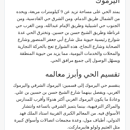
اليرموك
يمتد الحي على مساحة تزيد عن 9 كيلومترات مربعة، ويحده
من الشمال طريق الدمام، ومن الشرق حي القادسية، ومن
الجنوب حي اشبيلية وطريق الإمام عبدالله، ومن الغرب حي
غرناطة وطريق الشيخ حسن بن حسين. وتخترق الحي عدة
شوارع رئيسية حيوية مثل شارع أبي جعفر المنصور وشارع
الصحابة وشارع النجاح، هذه الشوارع تعج بالحركة التجارية
والمحلات والخدمات اليومية، مما يزيد من حيوية المنطقة
ويسهّل الوصول إلى جميع مرافق الحي.
تقسيم الحي وأبرز معالمه
ينقسم حي اليرموك إلى قسمين: اليرموك الشرقي واليرموك
الغربي، ويفصل بينهما شارع الشيخ حسن بن حسين بن علي.
وعادةً ما يكون اليرموك الغربي أكثر هدوءًا وأقرب للمدارس
والمراكز الترفيهية، بينما يتميز الشرقي باتساعه وانتشار
الأسواق فيه. من المعالم الكبرى القريبة استاد الملك فهد
الدولي، أطياف مول، وعدة مجمعات اتصالات وأسواق كبيرة
مثل العثيم ولولو هايبرماركت.