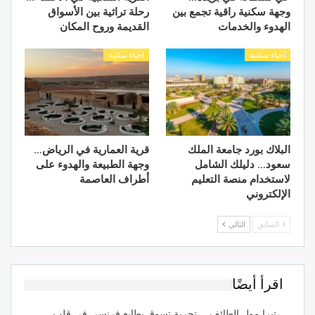
وجهة سكنية راقية تجمع بين
رحلة تراثية بين الأسواق
الهدوء والخدمات
القديمة وروح المكان
احياء سكنية
احياء سكنية
البلاك بورد جامعة الملك
قرية العمارية في الرياض…
سعود… دليلك الشامل
وجهة الطبيعة والهدوء على
لاستخدام منصة التعليم
أطراف العاصمة
الإلكتروني
السابق
التالي
اقرأ أيضًا
تيرا مول الطائف… تجربة تسوق بطابع فرنسي في قلب