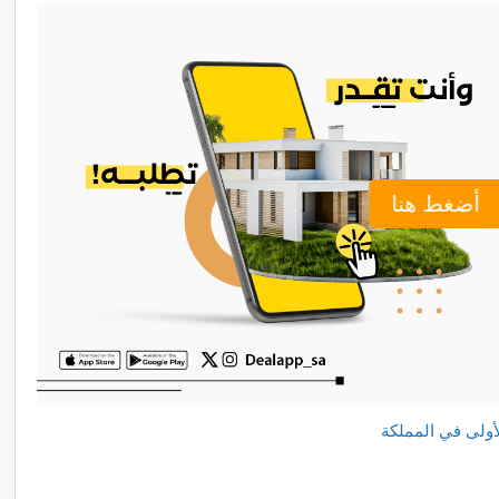
أضغط هنا
أولى
في
المملكة