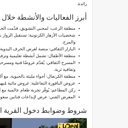
رائدة.
أبرز الفعاليات والأنشطة خلال
منطقة الرعب: لمحبي التشويق، قدّمت الحديقة
شخصيات الأزهار الكرتونية: تستقبل الزوار ب
والمرح.
البازار الثقافي: منصة لعرض الحرف اليدوية و
منطقة الأطفال: تشمل أنشطة تعليمية وترفيهي
المسرح الثقافي: يُقدّم عروضًا فنية ومسرحيا
وثقافية ثرية.
منطقة الكرنفال: أجواء مليئة بالحيوية، مع 
عروض النافورة التفاعلية: عروض مائية مُبه
ركن المطاعم: يُوفّر تجربة طعام عالمية مع 
المعرض الفني: عرض لإبداعات فنانين سعوديين
شروط وضوابط دخول القرية ال