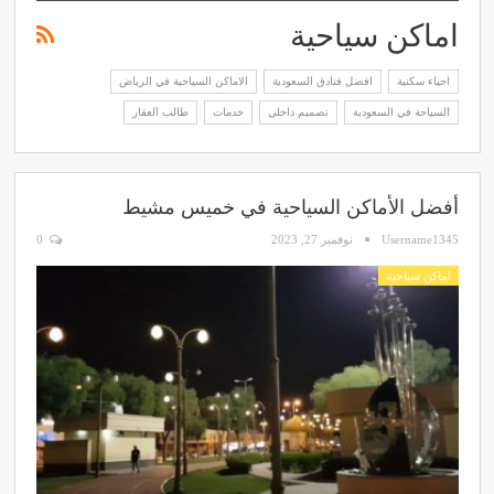
اماكن سياحية
احياء سكنية
افضل فنادق السعودية
الاماكن السياحية في الرياض
السياحة في السعودية
تصميم داخلي
خدمات
طالب العقار
أفضل الأماكن السياحية في خميس مشيط
Username1345
نوفمبر 27, 2023
0
اماكن سياحية