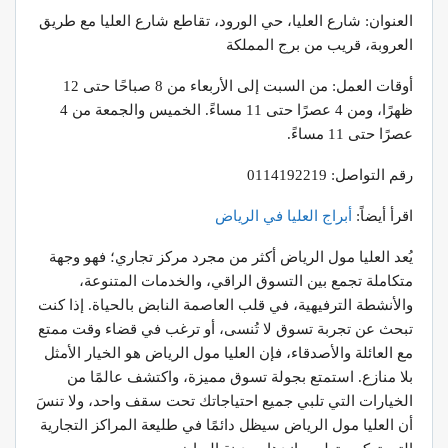
العنوان: شارع العليا، حي الورود، تقاطع شارع العليا مع طريق
العروبة، قريب من برج المملكة
أوقات العمل: من السبت إلى الأربعاء من 8 صباحًا حتى 12
ظهرًا، ومن 4 عصرًا حتى 11 مساءً. الخميس والجمعة من 4
عصرًا حتى 11 مساءً.
رقم التواصل: 0114192219
اقرأ أيضاً:
أبراج
العليا
في
الرياض
يُعد العليا مول الرياض أكثر من مجرد مركز تجاري؛ فهو وجهة
متكاملة تجمع بين التسوق الراقي، والخدمات المتنوعة،
والأنشطة الترفيهية، في قلب العاصمة النابض بالحياة. إذا كنت
تبحث عن تجربة تسوق لا تُنسى، أو ترغب في قضاء وقت ممتع
مع العائلة والأصدقاء، فإن العليا مول الرياض هو الخيار الأمثل
بلا منازع. استمتع بجولة تسوق مميزة، واكتشف عالمًا من
الخيارات التي تلبي جميع احتياجاتك تحت سقف واحد، ولا تنسَ
أن العليا مول الرياض سيظل دائمًا في طليعة المراكز التجارية