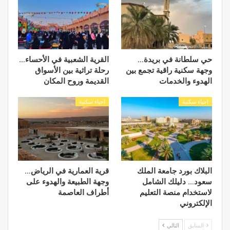
حي سلطانة في بريدة…
القرية الشعبية في الأحساء…
وجهة سكنية راقية تجمع بين
رحلة تراثية بين الأسواق
الهدوء والخدمات
القديمة وروح المكان
احياء سكنية
احياء سكنية
البلاك بورد جامعة الملك
قرية العمارية في الرياض…
سعود… دليلك الشامل
وجهة الطبيعة والهدوء على
لاستخدام منصة التعليم
أطراف العاصمة
الإلكتروني
السابق
التالي