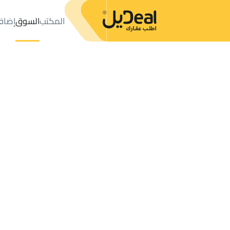
المكتب
السوق
إضاف
المكتب
الطلبات
عدد النتائج:
45810
طلب
ترتيب حسب
موقعي
خريطة
الطلبات
الإعلانات
البحث
الكل
فلل
للبيع
2
شقق وغرف للإيجار في السعودية
طلب جاد
للمشتركين فقط