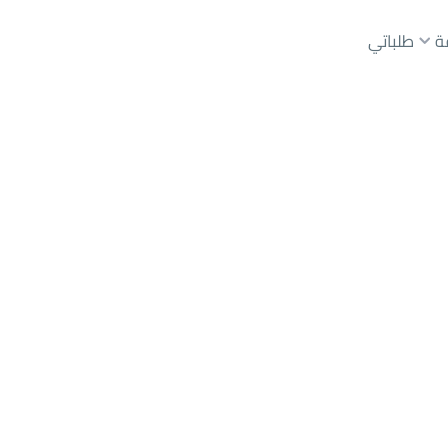
ة
طلباتي
عقارات الوسطاء
عقارات الملاك
ع
أراضي
للبيع
شقق
للبيع
شقق
للإيجار
دور
للبيع
منذ ٤ أيام
طلب جاد
للمشتركين فقط