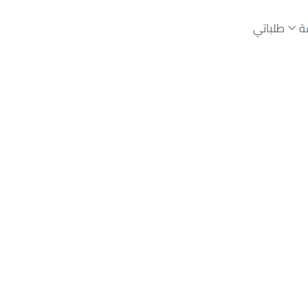
ة
طلباتي
عقارات الوسطاء
عقارات الملاك
ع
أراضي
للبيع
شقق
للبيع
شقق
للإيجار
دور
للبيع