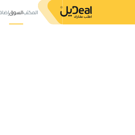
المكتب
السوق
إضاف
المكتب
الإعلانات
فلل وقصور للبيع
عدد النتائج:
0
إعلان
ترتيب حسب
موقعي
خريطة
الطلبات
الإعلانات
البحث
الكل
فلل
للبيع
2
فلل وقصور للبيع في السعودية