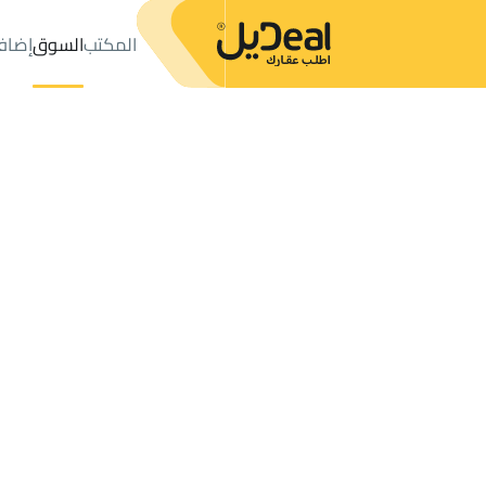
المكتب
السوق
إضاف
المكتب
الإعلانات
شقق وغرف للإيجار
عدد النتائج:
11000
إعلان
ترتيب حسب
موقعي
خريطة
الطلبات
الإعلانات
البحث
الكل
فلل
للبيع
2
شقق وغرف للإيجار في السعودية