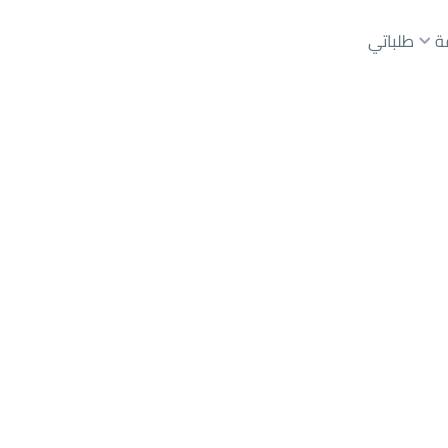
ة
طلباتي
عقارات الوسطاء
عقارات الملاك
ع
أراضي
للبيع
شقق
للبيع
شقق
للإيجار
دور
للبيع