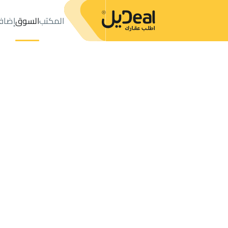
المكتب
السوق
إضاف
المكتب
الإعلانات
رويغب
حي رويغب
عدد النتائج:
8
إعلان
ترتيب حسب
موقعي
خريطة
الطلبات
الإعلانات
البحث
الكل
فلل
للبيع
2
رويغب
رويغب
أراضي في رويغب