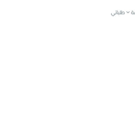
ة
طلباتي
عقارات الوسطاء
عقارات الملاك
ع
أراضي
للبيع
شقق
للبيع
شقق
للإيجار
دور
للبيع