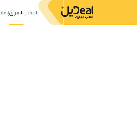
المكتب
السوق
إضاف
المكتب
الإعلانات
خميس مشيط
حي نشوان
عدد النتائج:
6
إعلان
ترتيب حسب
موقعي
خريطة
الطلبات
الإعلانات
البحث
الكل
فلل
للبيع
2
خميس مشيط
نشوان
العقارات للبيع في نشوان