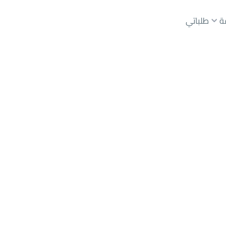
ة
طلباتي
لبيع
حائل
حي قفار الغربي
عقارات الوسطاء
عقارات الملاك
ع
أراضي
للبيع
شقق
للبيع
شقق
للإيجار
دور
للبيع