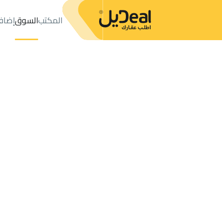
المكتب
السوق
إضاف
المكتب
الإعلانات
حي الودي
حي الودي
فلل وقصور للبيع
حائل
ح
عدد النتائج:
4
إعلان
ترتيب حسب
موقعي
خريطة
الطلبات
الإعلانات
البحث
الكل
فلل
للبيع
3
حائل
الودي
فلل وقصور للبيع في الودي