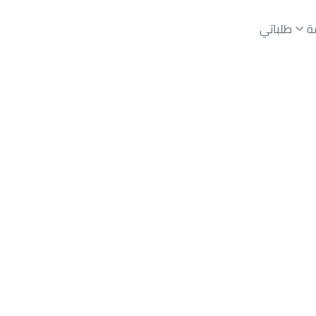
ة
طلباتي
ي الودي
عقارات الوسطاء
عقارات الملاك
ع
أراضي
للبيع
شقق
للبيع
شقق
للإيجار
دور
للبيع