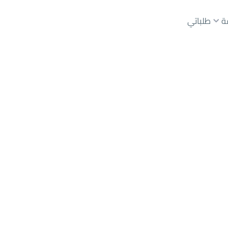
ة
طلباتي
عقارات الوسطاء
عقارات الملاك
ع
أراضي
للبيع
شقق
للبيع
شقق
للإيجار
دور
للبيع