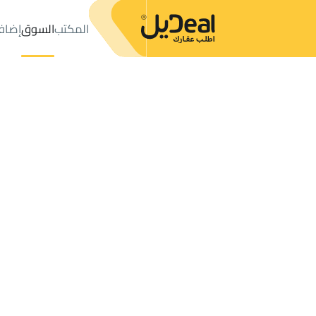
المكتب
السوق
إضاف
المكتب
الإعلانات
فلل وقصور للإيجار
جدة
عدد النتائج:
0
إعلان
ترتيب حسب
موقعي
خريطة
الطلبات
الإعلانات
البحث
الكل
فلل
للبيع
3
جدة
فلل وقصور للإيجار في جدة