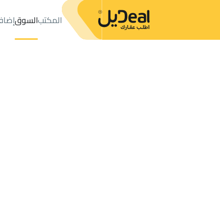
المكتب
السوق
إضاف
المكتب
الإعلانات
جدة
حي غليل
عدد النتائج:
1
إعلان
ترتيب حسب
موقعي
خريطة
الطلبات
الإعلانات
البحث
الكل
فلل
للبيع
2
جدة
غليل
عمائر وأبراج في غليل