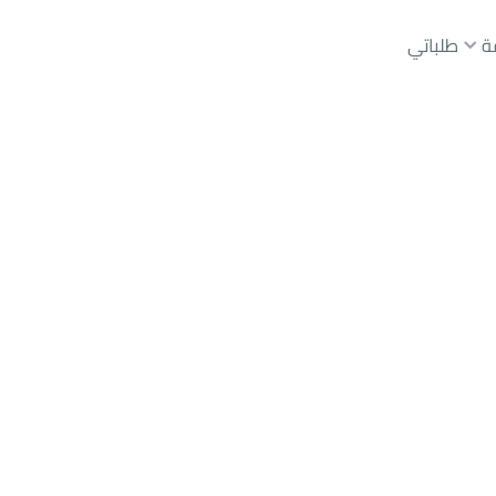
ة
طلباتي
عقارات الوسطاء
عقارات الملاك
ع
أراضي
للبيع
شقق
للبيع
شقق
للإيجار
دور
للبيع