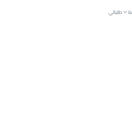
ة
طلباتي
عقارات الوسطاء
عقارات الملاك
ع
أراضي
للبيع
شقق
للبيع
شقق
للإيجار
دور
للبيع