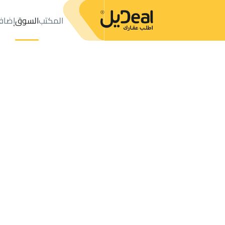
المكتب
السوق
إضاف
المكتب
الإعلانات
أراضي للبيع
جدة
عدد النتائج:
0
إعلان
ترتيب حسب
موقعي
خريطة
الطلبات
الإعلانات
البحث
الكل
فلل
للبيع
6
جدة
اقل سعر
-
20 ريال
شهري
سنوي
أراضي للبيع في جدة