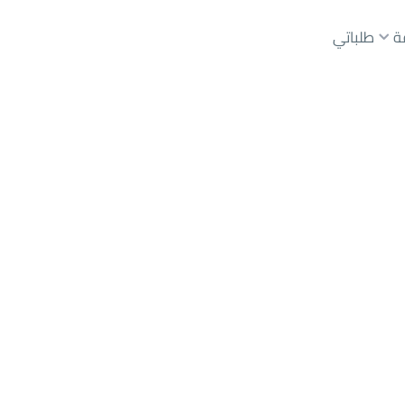
ة
طلباتي
عقارات الوسطاء
عقارات الملاك
ع
أراضي
للبيع
شقق
للبيع
شقق
للإيجار
دور
للبيع