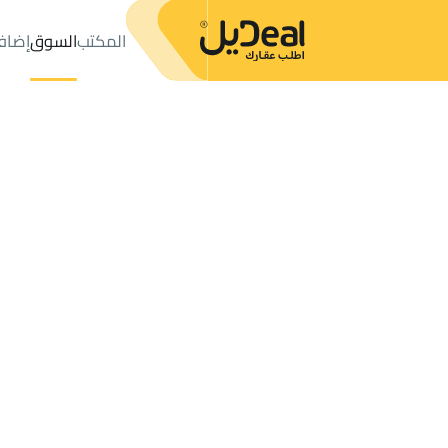
المكتب
السوق
إضاف
المكتب
الإعلانات
جدة
حي البوادي
عدد النتائج:
33
إعلان
ترتيب حسب
موقعي
خريطة
الطلبات
الإعلانات
البحث
الكل
فلل
للبيع
2
جدة
البوادي
أراضي في البوادي