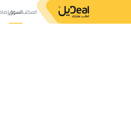
المكتب
السوق
إضاف
المكتب
الإعلانات
جدة
حي البوادي
عدد النتائج:
33
إعلان
ترتيب حسب
موقعي
خريطة
الطلبات
الإعلانات
البحث
الكل
فلل
للبيع
2
جدة
البوادي
أراضي في البوادي