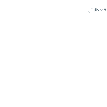
ة
طلباتي
عقارات الوسطاء
عقارات الملاك
ع
أراضي
للبيع
شقق
للبيع
شقق
للإيجار
دور
للبيع