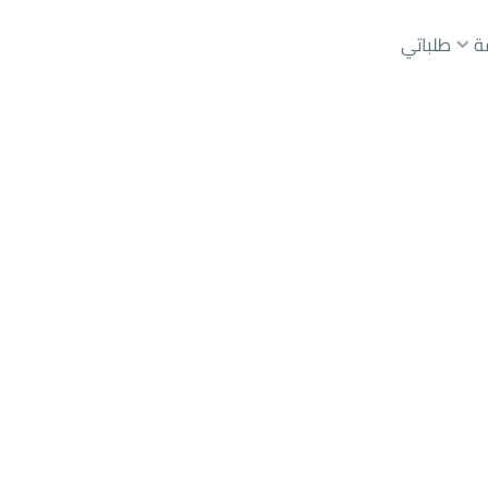
ة
طلباتي
عقارات الوسطاء
عقارات الملاك
ع
أراضي
للبيع
شقق
للبيع
شقق
للإيجار
دور
للبيع