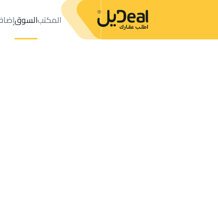
المكتب
السوق
إضاف
المكتب
الإعلانات
تبوك
عدد النتائج:
156
إعلان
ترتيب حسب
موقعي
خريطة
الطلبات
الإعلانات
البحث
الكل
فلل
للبيع
2
تبوك
فلل وقصور في تبوك