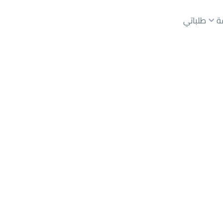
ة
طلباتي
عقارات الوسطاء
عقارات الملاك
ع
أراضي
للبيع
شقق
للبيع
شقق
للإيجار
دور
للبيع