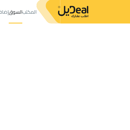
المكتب
السوق
إضاف
المكتب
الإعلانات
المدينة المنورة
عدد النتائج:
155
إعلان
ترتيب حسب
موقعي
خريطة
الطلبات
الإعلانات
البحث
الكل
فلل
للبيع
2
المدينة المنورة
محلات ومعارض في المدينة المنورة