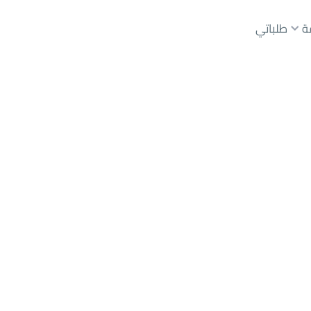
ة
طلباتي
عقارات الوسطاء
عقارات الملاك
ع
أراضي
للبيع
شقق
للبيع
شقق
للإيجار
دور
للبيع