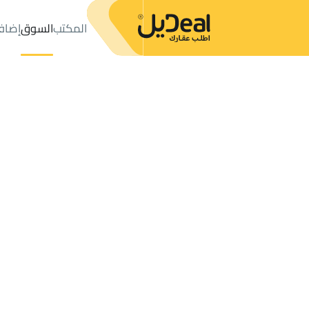
المكتب
السوق
إضاف
المكتب
الإعلانات
أراضي للبيع
الشماسية
عدد النتائج:
8
إعلان
ترتيب حسب
موقعي
خريطة
الطلبات
الإعلانات
البحث
الكل
فلل
للبيع
3
الشماسية
أراضي للبيع في الشماسية