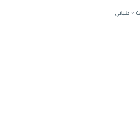
ة
طلباتي
عقارات الوسطاء
عقارات الملاك
ع
أراضي
للبيع
شقق
للبيع
شقق
للإيجار
دور
للبيع