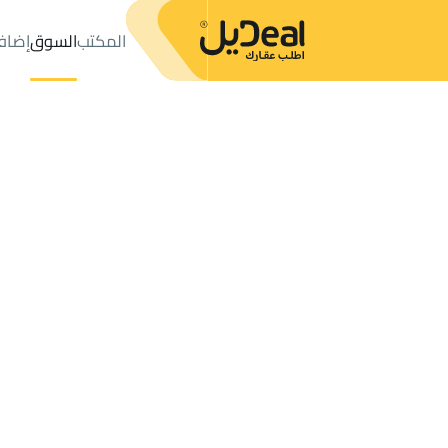
المكتب
السوق
إضاف
المكتب
الإعلانات
الرياض
عدد النتائج:
5978
إعلان
ترتيب حسب
موقعي
خريطة
الطلبات
الإعلانات
البحث
الكل
فلل
للبيع
2
الرياض
شقق وغرف في الرياض