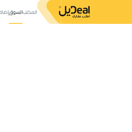
المكتب
السوق
إضاف
المكتب
الإعلانات
الخرج
حي مشرفة
عدد النتائج:
7
إعلان
ترتيب حسب
موقعي
خريطة
الطلبات
الإعلانات
البحث
الكل
فلل
للبيع
2
الخرج
مشرفة
شقق وغرف في مشرفة