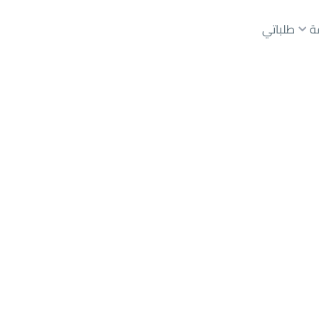
ة
طلباتي
عقارات الوسطاء
عقارات الملاك
ع
أراضي
للبيع
شقق
للبيع
شقق
للإيجار
دور
للبيع