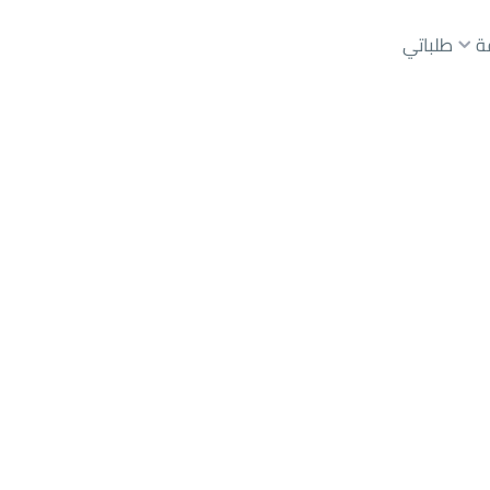
ة
طلباتي
عقارات الوسطاء
عقارات الملاك
ع
أراضي
للبيع
شقق
للبيع
شقق
للإيجار
دور
للبيع