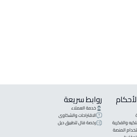
قصور
لبيع في ابها
لإيجار في ابها
مع شقتين للبيع في ابها
في للإيجار في ابها
لبيع في ابها
س للبيع في ابها
لأحكام
روابط سريعة
خدمة العملاء
الاقتراحات والشكاوى
كيه والفكرية
رخصة فال لتطبيق ديل
خدام المنصة