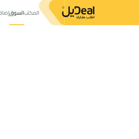
المكتب
السوق
إضاف
المكتب
الإعلانات
ابها
حي السلام
عدد النتائج:
34
إعلان
ترتيب حسب
موقعي
خريطة
الطلبات
الإعلانات
البحث
الكل
فلل
للبيع
1
ابها
السلام
العقارات في السلام